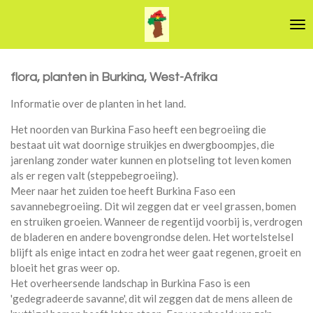
Ga
direct
naar
de
hoofdinhoud
flora, planten in Burkina, West-Afrika
Informatie over de planten in het land.
Het noorden van Burkina Faso heeft een begroeiing die
bestaat uit wat doornige struikjes en dwergboompjes, die
jarenlang zonder water kunnen en plotseling tot leven komen
als er regen valt (steppebegroeiing).
Meer naar het zuiden toe heeft Burkina Faso een
savannebegroeiing. Dit wil zeggen dat er veel grassen, bomen
en struiken groeien. Wanneer de regentijd voorbij is, verdrogen
de bladeren en andere bovengrondse delen. Het wortelstelsel
blijft als enige intact en zodra het weer gaat regenen, groeit en
bloeit het gras weer op.
Het overheersende landschap in Burkina Faso is een
'gedegradeerde savanne', dit wil zeggen dat de mens alleen de