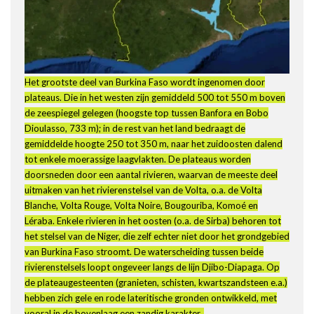
Het grootste deel van Burkina Faso wordt ingenomen door
plateaus. Die in het westen zijn gemiddeld 500 tot 550 m boven
de zeespiegel gelegen (hoogste top tussen Banfora en Bobo
Dioulasso, 733 m); in de rest van het land bedraagt de
gemiddelde hoogte 250 tot 350 m, naar het zuidoosten dalend
tot enkele moerassige laagvlakten. De plateaus worden
doorsneden door een aantal rivieren, waarvan de meeste deel
uitmaken van het rivierenstelsel van de Volta, o.a. de Volta
Blanche, Volta Rouge, Volta Noire, Bougouriba, Komoé en
Léraba. Enkele rivieren in het oosten (o.a. de Sirba) behoren tot
het stelsel van de Niger, die zelf echter niet door het grondgebied
van Burkina Faso stroomt. De waterscheiding tussen beide
rivierenstelsels loopt ongeveer langs de lijn Djibo-Diapaga. Op
de plateaugesteenten (granieten, schisten, kwartszandsteen e.a.)
hebben zich gele en rode lateritische gronden ontwikkeld, met
vooral in de bovenlaag een zandig karakter.