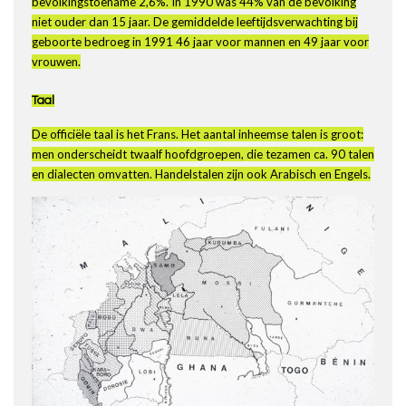
bevolkingstoename 2,6%. In 1990 was 44% van de bevolking
niet ouder dan 15 jaar. De gemiddelde leeftijdsverwachting bij
geboorte bedroeg in 1991 46 jaar voor mannen en 49 jaar voor
vrouwen.
Taal
De officiële taal is het Frans. Het aantal inheemse talen is groot:
men onderscheidt twaalf hoofdgroepen, die tezamen ca. 90 talen
en dialecten omvatten. Handelstalen zijn ook Arabisch en Engels.