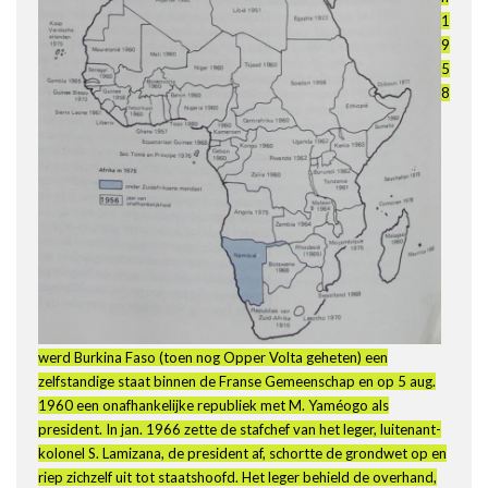
1
9
5
8
werd Burkina Faso (toen nog Opper Volta geheten) een
zelfstandige staat binnen de Franse Gemeenschap en op 5 aug.
1960 een onafhankelijke republiek met M. Yaméogo als
president. In jan. 1966 zette de stafchef van het leger, luitenant-
kolonel S. Lamizana, de president af, schortte de grondwet op en
riep zichzelf uit tot staatshoofd. Het leger behield de overhand,