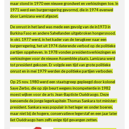
maar stond in 1970 een nieuwe grondwet en verkiezingen toe. In
1971 werd een burgerregering gevormd, die in 1974 evenwel
door Lamizana werd afgezet.
De onrust in het land was mede een gevolg van de in1973 in
Burkina Faso en andere Sahellanden uitgebroken hongersnood.
In okt. 1977 werd, in het kader van de terugkeer naar een
burgerregering, het uit 1974 daterende verbod op de politieke
partijen opgeheven. In 1978 vonden presidentsverkiezingen en
verkiezingen voor de nieuwe Assemblée plaats. Lamizana werd
tot president gekozen. Er volgde een tijd van grote politieke
onrust en in mei 1979 werden de politieke partijen verboden.
Op 25 nov. 1980 werd een staatsgreep gepleegd door kolonel
Saye Zerbo, die op zijn beurt wegens incompetentie in 1982
moest wijken voor de arts Jean-Baptiste Ouédraogo. Deze
benoemde de jonge legerkapitein Thomas Sankara tot minister-
president. Sankara was populair in het leger en onder boeren,
maar niet bij de hogere, conservatieve legerstaf en een jaar later
liet Ouédraogo hem zelfs enige tijd gevangen zetten.