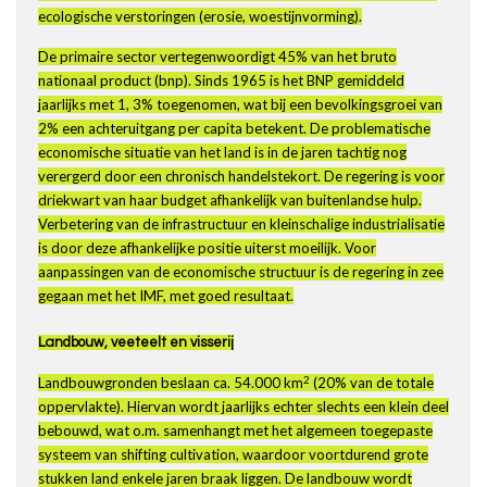
ecologische verstoringen (erosie, woestijnvorming).
De primaire sector vertegenwoordigt 45% van het bruto
nationaal product (bnp). Sinds 1965 is het BNP gemiddeld
jaarlijks met 1, 3% toegenomen, wat bij een bevolkingsgroei van
2% een achteruitgang per capita betekent. De problematische
economische situatie van het land is in de jaren tachtig nog
verergerd door een chronisch handelstekort. De regering is voor
driekwart van haar budget afhankelijk van buitenlandse hulp.
Verbetering van de infrastructuur en kleinschalige industrialisatie
is door deze afhankelijke positie uiterst moeilijk. Voor
aanpassingen van de economische structuur is de regering in zee
gegaan met het IMF, met goed resultaat.
Landbouw, veeteelt en visserij
2
Landbouwgronden beslaan ca. 54.000 km
(20% van de totale
oppervlakte). Hiervan wordt jaarlijks echter slechts een klein deel
bebouwd, wat o.m. samenhangt met het algemeen toegepaste
systeem van shifting cultivation, waardoor voortdurend grote
stukken land enkele jaren braak liggen. De landbouw wordt