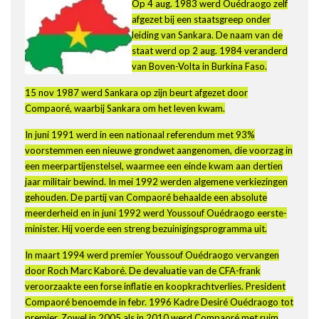
Op 4 aug. 1983 werd Ouédraogo zelf
afgezet bij een staatsgreep onder
leiding van Sankara. De naam van de
staat werd op 2 aug. 1984 veranderd
van Boven-Volta in Burkina Faso.
15 nov 1987 werd Sankara op zijn beurt afgezet door
Compaoré, waarbij Sankara om het leven kwam.
In juni 1991 werd in een nationaal referendum met 93%
voorstemmen een nieuwe grondwet aangenomen, die voorzag in
een meerpartijenstelsel, waarmee een einde kwam aan dertien
jaar militair bewind. In mei 1992 werden algemene verkiezingen
gehouden. De partij van Compaoré behaalde een absolute
meerderheid en in juni 1992 werd Youssouf Ouédraogo eerste-
minister. Hij voerde een streng bezuinigingsprogramma uit.
In maart 1994 werd premier Youssouf Ouédraogo vervangen
door Roch Marc Kaboré. De devaluatie van de CFA-frank
veroorzaakte een forse inflatie en koopkrachtverlies. President
Compaoré benoemde in febr. 1996 Kadre Desiré Ouédraogo tot
premier. Zowel in 2005 als in 2010 werd Compaoré met ruim