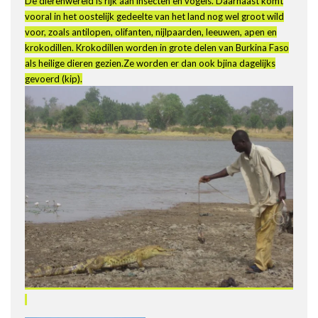
De dierenwereld is rijk aan insecten en vogels. Daarnaast komt
vooral in het oostelijk gedeelte van het land nog wel groot wild
voor, zoals antilopen, olifanten, nijlpaarden, leeuwen, apen en
krokodillen. Krokodillen worden in grote delen van Burkina Faso
als heilige dieren gezien.Ze worden er dan ook bjina dagelijks
gevoerd (kip).