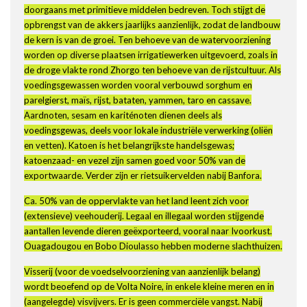
doorgaans met primitieve middelen bedreven. Toch stijgt de
opbrengst van de akkers jaarlijks aanzienlijk, zodat de landbouw
de kern is van de groei. Ten behoeve van de watervoorziening
worden op diverse plaatsen irrigatiewerken uitgevoerd, zoals in
de droge vlakte rond Zhorgo ten behoeve van de rijstcultuur. Als
voedingsgewassen worden vooral verbouwd sorghum en
parelgierst, maïs, rijst, bataten, yammen, taro en cassave.
Aardnoten, sesam en kariténoten dienen deels als
voedingsgewas, deels voor lokale industriële verwerking (oliën
en vetten). Katoen is het belangrijkste handelsgewas;
katoenzaad- en vezel zijn samen goed voor 50% van de
exportwaarde. Verder zijn er rietsuikervelden nabij Banfora.
Ca. 50% van de oppervlakte van het land leent zich voor
(extensieve) veehouderij. Legaal en illegaal worden stijgende
aantallen levende dieren geëxporteerd, vooral naar Ivoorkust.
Ouagadougou en Bobo Dioulasso hebben moderne slachthuizen.
Visserij (voor de voedselvoorziening van aanzienlijk belang)
wordt beoefend op de Volta Noire, in enkele kleine meren en in
(aangelegde) visvijvers. Er is geen commerciële vangst. Nabij