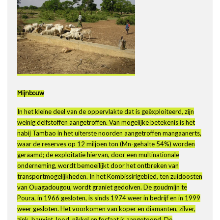
Mijnbouw
In het kleine deel van de oppervlakte dat is geëxploiteerd, zijn
weinig delfstoffen aangetroffen. Van mogelijke betekenis is het
nabij Tambao in het uiterste noorden aangetroffen mangaanerts,
waar de reserves op 12 miljoen ton (Mn-gehalte 54%) worden
geraamd; de exploitatie hiervan, door een multinationale
onderneming, wordt bemoeilijkt door het ontbreken van
transportmogelijkheden. In het Kombissirigebied, ten zuidoosten
van Ouagadougou, wordt graniet gedolven. De goudmijn te
Poura, in 1966 gesloten, is sinds 1974 weer in bedrijf en in 1999
weer gesloten. Het voorkomen van koper en diamanten, zilver,
zink, bauxiet, lood, nikkel en fosfaat is aangetoond. De