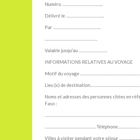
Numéro ……………………………...
Délivré le ………………….………...
Par …………………………………...
……………………………………….
Valable jusqu'au …………………….
INFORMATIONS RELATIVES AU VOYAGE
Motif du voyage ………………………………………
Lieu (x) de destination……………………………
Noms et adresses des personnes citées en réfé
Faso :
…………………………………………………………………………
………………………………………Téléphone………………
Villes à visiter pendant votre séjour