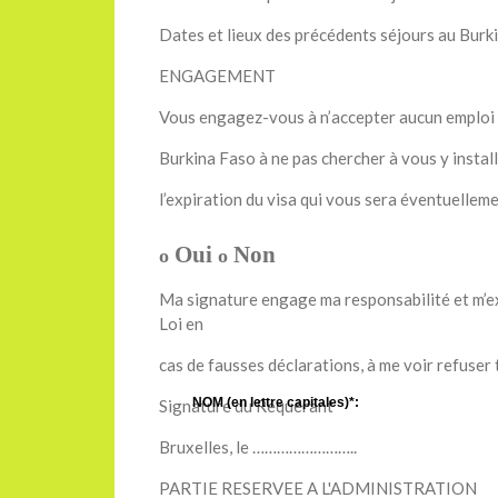
Dates et lieux des précédents séjours a
ENGAGEMENT
Vous engagez-vous à n’accepter aucun emploi 
Burkina Faso à ne pas chercher à vous y installe
l’expiration du visa qui vous sera éventuellem
Oui
Non
o
o
Ma signature engage ma responsabilité et m’ex
Loi en
cas de fausses déclarations, à me voir refuser t
NOM (en lettre capitales)*:
Signature du Requérant
Bruxelles, le ……………………..
PARTIE RESERVEE A L'ADMINISTRATION