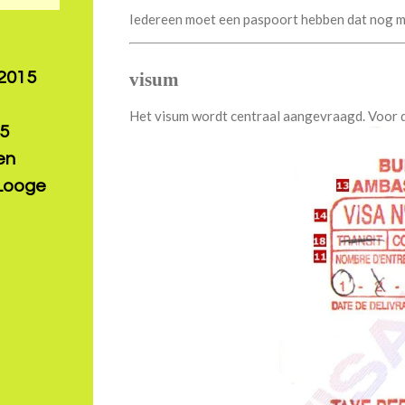
Iedereen moet een paspoort hebben dat nog min
visum
 2015
Het visum wordt centraal aangevraagd. Voor 
15
en
 Looge