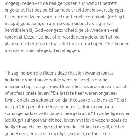
mogelijkheden van de heilige bossen zijn wat dat betreft
ongekend. Het bos belichaamt de traditionele overtuigingen.
Elk winterseizoen, wordt de traditionele ceremonie (de Sigri-
maogo) gehouden, om aan de voorouders te vragen te
bemiddelen bij God voor gezondheid, geluk, vrede en veel
regenval. Deze rite, het offer wordt neergelegd op ‘heilige
plaatsen’ in het bos bestaat uit kippen en schapen. Ook kunnen
mensen er speciale geloften afleggen.
"Ik zag mensen die tijdens deze rituelen kwamen om te
bedanken voor hun vervulde wensen, hetzij, voor het
moederschap, een getrouwd leven, het bevorderen van sociale
of professionele leven”. "De laatste keer waren ongeveer
twintig meisjes gekomen om dank te zeggen tijdens de " Sigri-
maogo ", kippen offerden voor hun uitgekomen wensen,
sommige hadden zelfs baby’s mee gebracht." In de heilige rivier
(de Kugri-suingo) van dit bos, leven mystieke wezens zoals de
heilige hagedis, heilige python en de Heilige krokodil, die het
geheel een gemeenschappelijke, sociale, culturele en