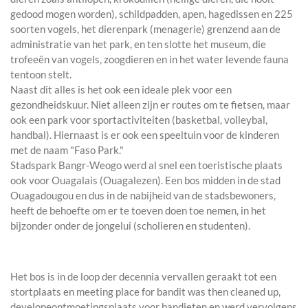
gedood mogen worden), schildpadden, apen, hagedissen en 225
soorten vogels, het dierenpark (menagerie) grenzend aan de
administratie van het park, en ten slotte het museum, die
trofeeën van vogels, zoogdieren en in het water levende fauna
tentoon stelt.
Naast dit alles is het ook een ideale plek voor een
gezondheidskuur. Niet alleen zijn er routes om te fietsen, maar
ook een park voor sportactiviteiten (basketbal, volleybal,
handbal). Hiernaast is er ook een speeltuin voor de kinderen
met de naam "Faso Park."
Stadspark Bangr-Weogo werd al snel een toeristische plaats
ook voor Ouagalais (Ouagalezen). Een bos midden in de stad
Ouagadougou en dus in de nabijheid van de stadsbewoners,
heeft de behoefte om er te toeven doen toe nemen, in het
bijzonder onder de jongelui (scholieren en studenten).
Het bos is in de loop der decennia vervallen geraakt tot een
stortplaats en meeting place for bandit was then cleaned up,
developeontmoetingsplaats voor bandieten en werd vervolgens