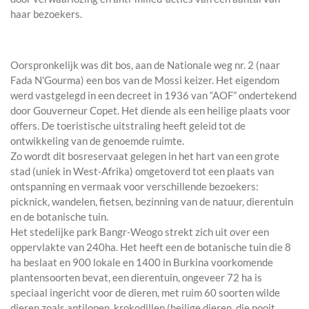
haar bezoekers.
Oorspronkelijk was dit bos, aan de Nationale weg nr. 2 (naar
Fada N'Gourma) een bos van de Mossi keizer. Het eigendom
werd vastgelegd in een decreet in 1936 van “AOF” ondertekend
door Gouverneur Copet. Het diende als een heilige plaats voor
offers. De toeristische uitstraling heeft geleid tot de
ontwikkeling van de genoemde ruimte.
Zo wordt dit bosreservaat gelegen in het hart van een grote
stad (uniek in West-Afrika) omgetoverd tot een plaats van
ontspanning en vermaak voor verschillende bezoekers:
picknick, wandelen, fietsen, bezinning van de natuur, dierentuin
en de botanische tuin.
Het stedelijke park Bangr-Weogo strekt zich uit over een
oppervlakte van 240ha. Het heeft een de botanische tuin die 8
ha beslaat en 900 lokale en 1400 in Burkina voorkomende
plantensoorten bevat, een dierentuin, ongeveer 72 ha is
speciaal ingericht voor de dieren, met ruim 60 soorten wilde
dieren zoals antilopen, krokodillen (heilige dieren, die nooit