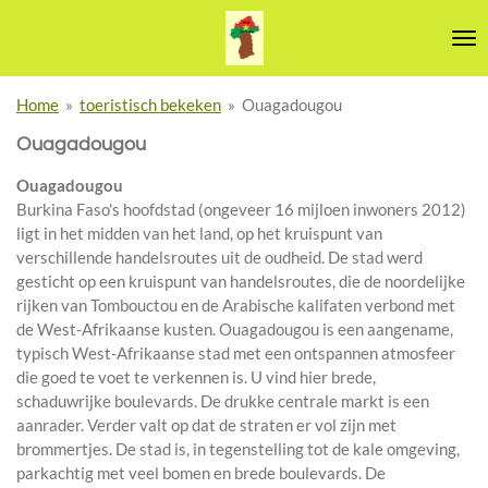
Ga
direct
naar
de
Home
»
toeristisch bekeken
»
Ouagadougou
hoofdinhoud
Ouagadougou
Ouagadougou
Burkina Faso's hoofdstad (ongeveer 16 mijloen inwoners 2012)
ligt in het midden van het land, op het kruispunt van
verschillende handelsroutes uit de oudheid. De stad werd
gesticht op een kruispunt van handelsroutes, die de noordelijke
rijken van Tombouctou en de Arabische kalifaten verbond met
de West-Afrikaanse kusten. Ouagadougou is een aangename,
typisch West-Afrikaanse stad met een ontspannen atmosfeer
die goed te voet te verkennen is. U vind hier brede,
schaduwrijke boulevards. De drukke centrale markt is een
aanrader. Verder valt op dat de straten er vol zijn met
brommertjes. De stad is, in tegenstelling tot de kale omgeving,
parkachtig met veel bomen en brede boulevards. De