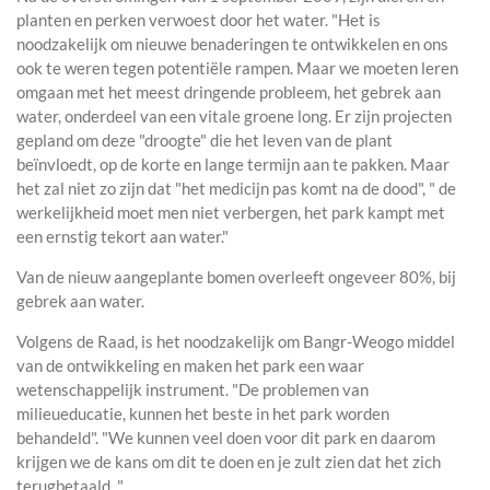
planten en perken verwoest door het water. "Het is
noodzakelijk om nieuwe benaderingen te ontwikkelen en ons
ook te weren tegen potentiële rampen. Maar we moeten leren
omgaan met het meest dringende probleem, het gebrek aan
water, onderdeel van een vitale groene long. Er zijn projecten
gepland om deze "droogte" die het leven van de plant
beïnvloedt, op de korte en lange termijn aan te pakken. Maar
het zal niet zo zijn dat "het medicijn pas komt na de dood", " de
werkelijkheid moet men niet verbergen, het park kampt met
een ernstig tekort aan water."
Van de nieuw aangeplante bomen overleeft ongeveer 80%, bij
gebrek aan water.
Volgens de Raad, is het noodzakelijk om Bangr-Weogo middel
van de ontwikkeling en maken het park een waar
wetenschappelijk instrument. "De problemen van
milieueducatie, kunnen het beste in het park worden
behandeld". "We kunnen veel doen voor dit park en daarom
krijgen we de kans om dit te doen en je zult zien dat het zich
terugbetaald. "