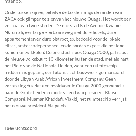
maar op.
Ondertussen zijn er, behalve de borden langs de randen van
ZACA ook glimpen te zien van het nieuwe Ouaga. Het wordt een
verhaal van twee steden. De ene stad is de Avenue Kwame
Nkrumah, een lange vierbaansweg met dure hotels, dure
appartementen en dure bistrootjes, bedoeld voor de lokale
elites, ambassadepersoneel en de hordes expats die het land
komen ‘ontwikkelen’. De ene stad is ook Ouaga 2000, pal naast
de nieuwe volksbuurt 10 kilometer buiten de stad, met als hart
het Plein van de Nationale Helden, waar een ruimteschip
middenin is geplant, een futuristisch bouwwerk gefinancierd
door de Libyan Arab African Investment Company. Geen
verrassing dus dat een hoofdader in Ouaga 2000 genoemd is
naar de Grote Leider en oude vriend van president Blaise
Compaoré, Muamar Khaddafi. Vlakbij het ruimteschip verrijst
het nieuwe presidentiële paleis.
Toevluchtsoord