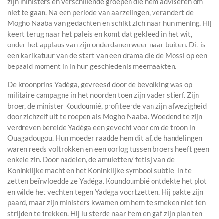
zijn ministers en verschillende groepen die hem adviseren om
niet te gaan. Na een periode van aarzelingen, verandert de
Mogho Naaba van gedachten en schikt zich naar hun mening. Hij
keert terug naar het paleis en komt dat gekleed in het wit,
onder het applaus van zijn onderdanen weer naar buiten. Dit is
een karikatuur van de start van een drama die de Mossi op een
bepaald moment in in hun geschiedenis meemaakten.
De kroonprins Yadéga, gevreesd door de bevolking was op
militaire campagne in het noorden toen zijn vader stierf. Zijn
broer, de minister Koudoumié, profiteerde van zijn afwezigheid
door zichzelf uit te roepen als Mogho Naaba. Woedend te zijn
verdreven bereide Yadéga een gevecht voor om de troon in
Ouagadougou. Hun moeder raadde hem dit af, de handelingen
waren reeds voltrokken en een oorlog tussen broers heeft geen
enkele zin. Door nadelen, de amuletten/ fetisj van de
Koninklijke macht en het Koninklijke symbool subtiel in te
zetten beïnvloedde ze Yadéga. Koundoumbié ontdekte het plot
en wilde het vechten tegen Yadéga voortzetten. Hij pakte zijn
paard, maar zijn ministers kwamen om hem te smeken niet ten
strijden te trekken. Hij luisterde naar hem en gaf zijn plan ten