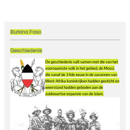
Burkina Faso
Geschiedenis
De geschiedenis valt samen met die van het
voornaamste volk in het gebied, de Mossi,
die vanaf de 14de eeuw in de savannen van
West-Afrika koninkrijken hadden gesticht en
weerstand hadden geboden aan de
zuidwaartse expansie van de islam.