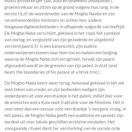
Mossi arriveren per taxi, auto en bromfiets (
mobylettes
),
groeten elkaar en zitten op de grond volgens hun rang: in de
eerste rij zit de woordvoeder van de Mogho Naaba en zijn
verantwoordelijke ministers en achter hen, andere
hoogwaardigheidsbekleders in aflopende volgorde van leeftijd.
De Mogho Naba verschijnt, gekleed in het rood, het symbool
van oorlog, en vergezeld van zijn gezadelde en uitgebreid
versierd paard. Er is een kanonschot, zijn oudste
onderworpenen komen naar hem toe en maken een buiging
waarop de Mogho Naba zich terugtrekt, terwijl zijn paard
afgezadeld wordt en de grenzen van zijn paleis in draf. (and
beats the boundaries of his palace at a brisk trot.)
De Mogho-Naba keert weer terug, helemaal gekleed in het wit
(een teken van vrede) en zijn bedienden nodigen zijn
onderdanen uit voor een drankje in het paleis; millet bier voor
de animisten and a Kola noot traktatie voor de Moslims. Het is
veel meer dan een excuus voor een drankje 's morgens vroeg, in
het paleis, de Mogho-Naba geeft een audiëntie en spreekt zijn
oordeel uit over lokale geschillen en kleine misdaden. Het
voorgaande ritueel dient ter versterking van de sociale orde