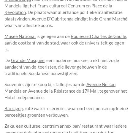
Mandela ligt het Frans cultureel Centrum en
Place de la
Révolution
. De plaats waar allerhande politieke manifestatie
plaatsvinden. Avenue D’Oubritenga eindigt in de Grand Marché,
waar van alles te koop is.
Musée National
is gelegen aan de
Boulevard Charles de Gaulle
,
aan de oostkant van de stad, waar ook de universiteit gelegen
is.
De
Grande Mosquée
, een moderne moskee, trekt niet zo de
aandacht van de toeristen, die liever gebouwen in de
traditionele Soedanese bouwstijl zien.
Souvenirs zijn te koop bij stalletjes aan de
Avenue Nelson
e
Mandela en Avenue de la Résistance de 17
Mai
, tegenover het
Hotel Indépendance.
Barrage
, grote waterreservoirs, waarom heen mensen op kleine
perceeltjes groenten verbouwen.
Zaka
, een cultureel centrum annex bar/ restaurant waar iedere
avond muziekanten optreden die traditionele muziek ten