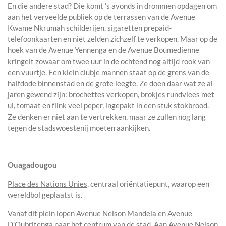
En die andere stad? Die komt ’s avonds in drommen opdagen om
aan het verveelde publiek op de terrassen van de Avenue
Kwame Nkrumah schilderijen, sigaretten prepaid-
telefoonkaarten en niet zelden zichzelf te verkopen. Maar op de
hoek van de Avenue Yennenga en de Avenue Boumedienne
kringelt zowaar om twee uur in de ochtend nog altijd rook van
een vuurtje. Een klein clubje mannen staat op de grens van de
halfdode binnenstad en de grote leegte. Ze doen daar wat ze al
jaren gewend zijn: brochettes verkopen, brokjes rundvlees met
ui, tomaat en flink veel peper, ingepakt in een stuk stokbrood.
Ze denken er niet aan te vertrekken, maar ze zullen nog lang
tegen de stadswoestenij moeten aankijken.
Ouagadougou
Place des Nations Unies
, centraal oriëntatiepunt, waarop een
wereldbol geplaatst is.
Vanaf dit plein lopen
Avenue Nelson Mandela
en
Avenue
D’Oubritenga
naar het centrum van de stad. Aan Avenue Nelson