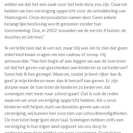
wilden we dat het een zaak voor het hele dorp zou zijn. Daarom
hebben we een vereniging opgericht voor de ontwikkeling van
Niansogoni. Onze dorpsoudsten namen deel. Geen enkele
belangrijke beslissing wordt genomen zonder hun
toestemming. Dus, in 2002, bouwden we de eerste 4 huizen, de
douches en latrines."
Ik vertelde hem dat ik verrast, maar blij was om te zien dat geen
enkel kind kwam vragen om een cadeau of snoep. Hij
antwoordde: "Van het begin af aan leggen we aan de toeristen
uit dat het geven van geschenken aan kinderen ze zal bederven".
Soms heb ik hen gezegd: Waarom, omdat je bent rijker dan ik,
geef je mijn kinderen meer dan ik henzelf kan geven. Er zijn
dorpen waar de toeristen de kinderen zo bederven, dat
sommigen niet meer naar school gaan! Dat is ook de reden
waarom we onze vereniging opgericht hebben. Als u onze
kinderen wilt helpen, kunt uw donaties geven aan onze
vereniging, wij kunnen hen voorzien van schoolbenodigdheden.
De toeristen begrijpen deze taal. Sommigen hebben zelfs een
vereniging in hun eigen land opgezet om ons dorp te
ondersteunen door middel van onze vereniging. Dankzij hen