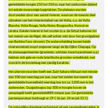
gemiddelde hoogte 250 tot 350 m, naar het zuidoosten dalend
tot enkele moerassige laagvlakten. De plateaus worden
doorsneden door een aantal rivieren, waarvan de meeste deel
uitmaken van het rivierenstelsel van de Volta, o.a. de Volta
Blanche, Volta Rouge, Volta Noire, Bougouriba, Komoé en
Léraba. Enkele rivieren in het oosten (o.a. de Sirba) behoren tot
het stelsel van de Niger, die zelf echter niet door het grondgebied
van Burkina Faso stroomt. De waterscheiding tussen beide
rivierenstelsels loopt ongeveer langs de lijn Djibo-Diapaga. Op
de plateaugesteenten (granieten, schisten, kwartszandsteen e.a.)
hebben zich gele en rode lateritische gronden ontwikkeld, met
vooral in de bovenlaag een zandig karakter.
Het uiterste noorden heeft een Zuid-Sahara-klimaat met minder
dan 500 mm neerslag per jaar, naar het zuiden toe neemt de
gemiddelde hoeveelheid neerslag toe tot ca. 1200 mm in het
zuidwesten. Ouagadougou (op 300 m hoogte boven de
zeespiegel) heeft gemiddeld884 mmper jaar. De gemiddelde
jaartemperatuur bedraagt er 29 C (in jan. 24 en juli 32 C).
De natuurlijke plantengroei bestaat uit een savannebegroeiing, in