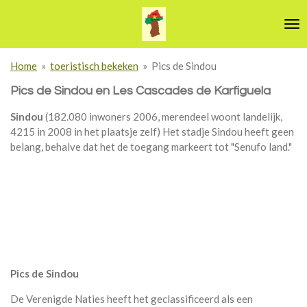
Ga
direct
naar
de
Home
»
toeristisch bekeken
»
Pics de Sindou
hoofdinhoud
Pics de Sindou
en Les Cascades de Karfiguela
Sindou
(182.080 inwoners 2006, merendeel woont landelijk,
4215 in 2008 in het plaatsje zelf) Het stadje Sindou heeft geen
belang, behalve dat het de toegang markeert tot "Senufo land."
Pics de Sindou
De Verenigde Naties heeft het geclassificeerd als een