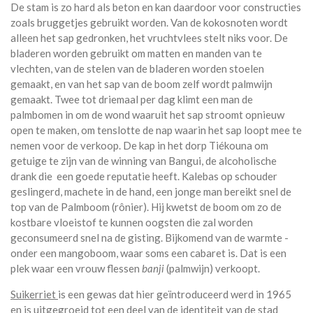
De stam is zo hard als beton en kan daardoor voor constructies
zoals bruggetjes gebruikt worden. Van de kokosnoten wordt
alleen het sap gedronken, het vruchtvlees stelt niks voor. De
bladeren worden gebruikt om matten en manden van te
vlechten, van de stelen van de bladeren worden stoelen
gemaakt, en van het sap van de boom zelf wordt palmwijn
gemaakt. Twee tot driemaal per dag klimt een man de
palmbomen in om de wond waaruit het sap stroomt opnieuw
open te maken, om tenslotte de nap waarin het sap loopt mee te
nemen voor de verkoop. De kap in het dorp Tiékouna om
getuige te zijn van de winning van Bangui, de alcoholische
drank die een goede reputatie heeft. Kalebas op schouder
geslingerd, machete in de hand, een jonge man bereikt snel de
top van de Palmboom (rônier). Hij kwetst de boom om zo de
kostbare vloeistof te kunnen oogsten die zal worden
geconsumeerd snel na de gisting. Bijkomend van de warmte -
onder een mangoboom, waar soms een cabaret is. Dat is een
plek waar een vrouw flessen
banji
(palmwijn) verkoopt.
Suikerriet
is een gewas dat hier geïntroduceerd werd in 1965
en is uitgegroeid tot een deel van de identiteit van de stad