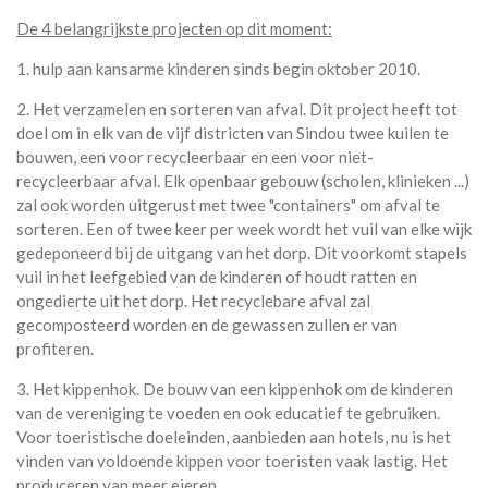
De 4 belangrijkste projecten op dit moment:
1. hulp aan kansarme kinderen sinds begin oktober 2010.
2. Het verzamelen en sorteren van afval. Dit project heeft tot
doel om in elk van de vijf districten van Sindou twee kuilen te
bouwen, een voor recycleerbaar en een voor niet-
recycleerbaar afval. Elk openbaar gebouw (scholen, klinieken ...)
zal ook worden uitgerust met twee "containers" om afval te
sorteren. Een of twee keer per week wordt het vuil van elke wijk
gedeponeerd bij de uitgang van het dorp. Dit voorkomt stapels
vuil in het leefgebied van de kinderen of houdt ratten en
ongedierte uit het dorp. Het recyclebare afval zal
gecomposteerd worden en de gewassen zullen er van
profiteren.
3. Het kippenhok. De bouw van een kippenhok om de kinderen
van de vereniging te voeden en ook educatief te gebruiken.
Voor toeristische doeleinden, aanbieden aan hotels, nu is het
vinden van voldoende kippen voor toeristen vaak lastig. Het
produceren van meer eieren.