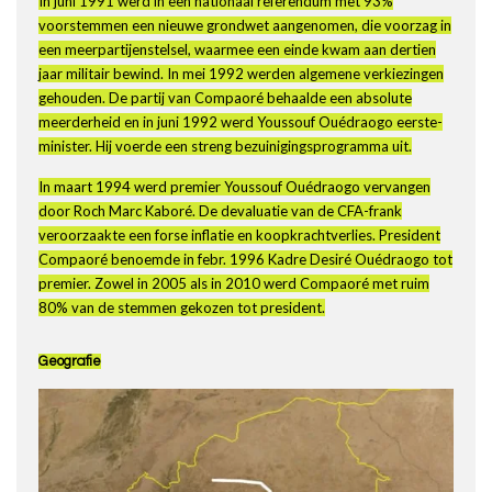
In juni 1991 werd in een nationaal referendum met 93%
voorstemmen een nieuwe grondwet aangenomen, die voorzag in
een meerpartijenstelsel, waarmee een einde kwam aan dertien
jaar militair bewind. In mei 1992 werden algemene verkiezingen
gehouden. De partij van Compaoré behaalde een absolute
meerderheid en in juni 1992 werd Youssouf Ouédraogo eerste-
minister. Hij voerde een streng bezuinigingsprogramma uit.
In maart 1994 werd premier Youssouf Ouédraogo vervangen
door Roch Marc Kaboré. De devaluatie van de CFA-frank
veroorzaakte een forse inflatie en koopkrachtverlies. President
Compaoré benoemde in febr. 1996 Kadre Desiré Ouédraogo tot
premier. Zowel in 2005 als in 2010 werd Compaoré met ruim
80% van de stemmen gekozen tot president.
Geografie