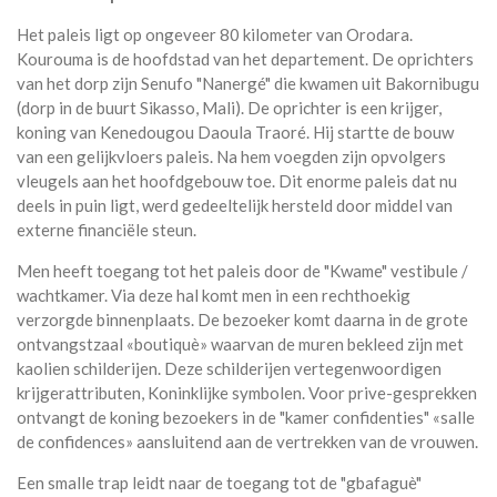
Het paleis ligt op ongeveer 80 kilometer van Orodara.
Kourouma is de hoofdstad van het departement. De oprichters
van het dorp zijn Senufo "Nanergé" die kwamen uit Bakornibugu
(dorp in de buurt Sikasso, Mali). De oprichter is een krijger,
koning van Kenedougou Daoula Traoré. Hij startte de bouw
van een gelijkvloers paleis. Na hem voegden zijn opvolgers
vleugels aan het hoofdgebouw toe. Dit enorme paleis dat nu
deels in puin ligt, werd gedeeltelijk hersteld door middel van
externe financiële steun.
Men heeft toegang tot het paleis door de "Kwame" vestibule /
wachtkamer. Via deze hal komt men in een rechthoekig
verzorgde binnenplaats. De bezoeker komt daarna in de grote
ontvangstzaal «boutiquè» waarvan de muren bekleed zijn met
kaolien schilderijen. Deze schilderijen vertegenwoordigen
krijgerattributen, Koninklijke symbolen. Voor prive-gesprekken
ontvangt de koning bezoekers in de "kamer confidenties" «salle
de confidences» aansluitend aan de vertrekken van de vrouwen.
Een smalle trap leidt naar de toegang tot de "gbafaguè"