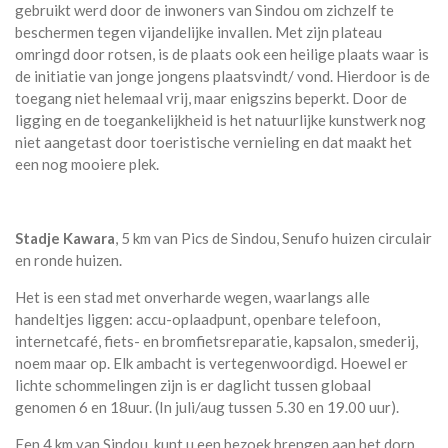
gebruikt werd door de inwoners van Sindou om zichzelf te
beschermen tegen vijandelijke invallen. Met zijn plateau
omringd door rotsen, is de plaats ook een heilige plaats waar is
de initiatie van jonge jongens plaatsvindt/ vond. Hierdoor is de
toegang niet helemaal vrij, maar enigszins beperkt. Door de
ligging en de toegankelijkheid is het natuurlijke kunstwerk nog
niet aangetast door toeristische vernieling en dat maakt het
een nog mooiere plek.
Stadje Kawara
, 5 km van Pics de Sindou, Senufo huizen circulair
en ronde huizen.
Het is een stad met onverharde wegen, waarlangs alle
handeltjes liggen: accu-oplaadpunt, openbare telefoon,
internetcafé, fiets- en bromfietsreparatie, kapsalon, smederij,
noem maar op. Elk ambacht is vertegenwoordigd. Hoewel er
lichte schommelingen zijn is er daglicht tussen globaal
genomen 6 en 18uur. (In juli/aug tussen 5.30 en 19.00 uur).
Een 4 km van Sindou, kunt u een bezoek brengen aan het dorp