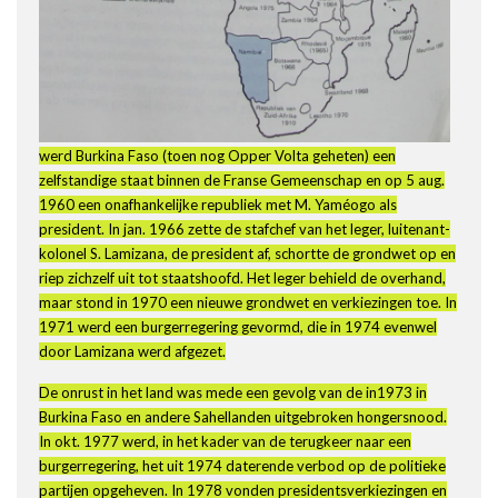
werd Burkina Faso (toen nog Opper Volta geheten) een
zelfstandige staat binnen de Franse Gemeenschap en op 5 aug.
1960 een onafhankelijke republiek met M. Yaméogo als
president. In jan. 1966 zette de stafchef van het leger, luitenant-
kolonel S. Lamizana, de president af, schortte de grondwet op en
riep zichzelf uit tot staatshoofd. Het leger behield de overhand,
maar stond in 1970 een nieuwe grondwet en verkiezingen toe. In
1971 werd een burgerregering gevormd, die in 1974 evenwel
door Lamizana werd afgezet.
De onrust in het land was mede een gevolg van de in1973 in
Burkina Faso en andere Sahellanden uitgebroken hongersnood.
In okt. 1977 werd, in het kader van de terugkeer naar een
burgerregering, het uit 1974 daterende verbod op de politieke
partijen opgeheven. In 1978 vonden presidentsverkiezingen en