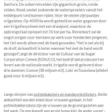
Banfora. De suikerrietvelden zijn gigantisch grote, ronde
velden. Rond, omdat zodoende de watersproeiers vanuit het
middelpunt rond kunnen rijden. Voor de wielen zijn paadjes
vrijgelaten. Op 4000Ha wordt geteeld en water gegeven door
een irrigatiesysteem met een draaipunt, waardoor de
opbrengst kan oplopen tot 70 ton per ha. Binnenkort zal de
oogst zorgen voor een kans op werk voor honderden jongeren,
het riet wordt alleen met de hand gesneden. "Het is net als bij
de druif, de kwaliteit is beter wanneer het met de hand wordt
geoogst", zegt de directeur van de Cultuur van de Sugar
Corporation Comoe (SOSUCO), het bedrijf dat produceert en
levert aan de nationale markt. Irrigatie wordt geleverd door
drie dammen: Comoe (38 miljoen m3), Lobi enToussiana (allebei
goed voor 6 miljoen m3).
Langs dorpen van
pottenbaksters en mandenvlechtsters
. Beide
ambachten worden enkel door vrouwen gedaan. In het
pottenbakkersdorp zijn de vrouwen op de grond gezeten aan
het werk. De een kneedt een grote homp klei, de ander vormt -