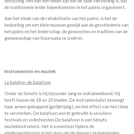
beslissing. Het kan een teken zijn dat de zaak van belang is, dat
de traditionele leider bijeenkomsten in het paleis organiseert.
Aan het einde van de rehabilitatie van het paleis, is het de
bedoeling om een klein museum gewijd aan de geschiedenis van
het paleis en het leiderschap, de gewoontes en tradities van de
gemeenschap van Kourouma te creëren.
Instrumenten en muziek
Le balafon, de balafoon
Onder de Senufo is hij bijzonder lang en indrukwekkend. Hij
heeft tussen de 18 en 20 bladen. De instrumentalist beweegt
haar armen gekoppeld (gelijktijdig), om het effect van het ritme
te versterken. De balafoon wordt gebruikt in seculiere
festivals en volksfeesten.De balafoon is een Sénufo
muziekinstrument. Het is essentieel tijdens de
eindejaarsfeesten in het dorp om de dansers te begeleiden.