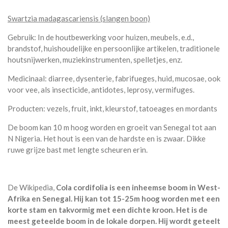
Swartzia madagascariensis (slangen boon)
Gebruik: In de houtbewerking voor huizen, meubels, e.d.,
brandstof, huishoudelijke en persoonlijke artikelen, traditionele
houtsnijwerken, muziekinstrumenten, spelletjes, enz.
Medicinaal: diarree, dysenterie, fabrifueges, huid, mucosae, ook
voor vee, als insecticide, antidotes, leprosy, vermifuges.
Producten: vezels, fruit, inkt, kleurstof, tatoeages en mordants
De boom kan 10 m hoog worden en groeit van Senegal tot aan
N Nigeria. Het hout is een van de hardste en is zwaar. Dikke
ruwe grijze bast met lengte scheuren erin.
De Wikipedia,
Cola
cordifolia is een inheemse boom
in West-
Afrika en Senegal. Hij kan tot 15-25m hoog worden met een
korte stam en takvormig met een dichte kroon. Het is de
meest geteelde boom in de lokale dorpen. Hij wordt geteelt