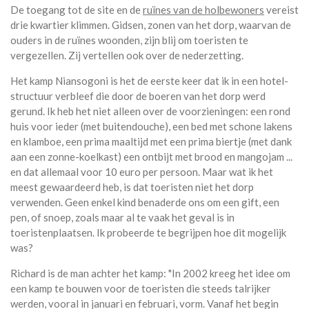
De toegang tot de site en de
ruïnes van de holbewoners
vereist
drie kwartier klimmen. Gidsen, zonen van het dorp, waarvan de
ouders in de ruïnes woonden, zijn blij om toeristen te
vergezellen. Zij vertellen ook over de nederzetting.
Het kamp Niansogoni is het de eerste keer dat ik in een hotel-
structuur verbleef die door de boeren van het dorp werd
gerund. Ik heb het niet alleen over de voorzieningen: een rond
huis voor ieder (met buitendouche), een bed met schone lakens
en klamboe, een prima maaltijd met een prima biertje (met dank
aan een zonne-koelkast) een ontbijt met brood en mangojam ...
en dat allemaal voor 10 euro per persoon. Maar wat ik het
meest gewaardeerd heb, is dat toeristen niet het dorp
verwenden. Geen enkel kind benaderde ons om een gift, een
pen, of snoep, zoals maar al te vaak het geval is in
toeristenplaatsen. Ik probeerde te begrijpen hoe dit mogelijk
was?
Richard is de man achter het kamp: "In 2002 kreeg het idee om
een kamp te bouwen voor de toeristen die steeds talrijker
werden, vooral in januari en februari, vorm. Vanaf het begin