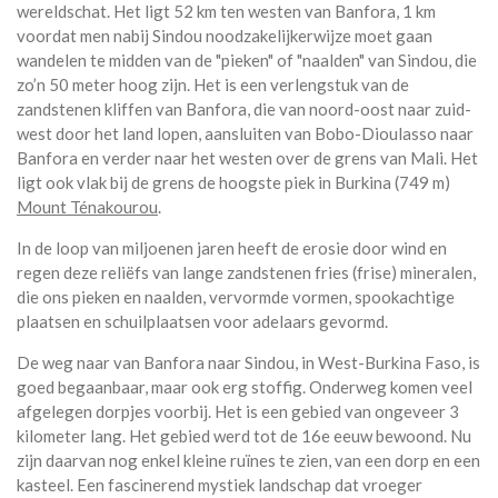
wereldschat. Het ligt 52 km ten westen van Banfora, 1 km
voordat men nabij Sindou noodzakelijkerwijze moet gaan
wandelen te midden van de "pieken" of "naalden" van Sindou, die
zo’n 50 meter hoog zijn. Het is een verlengstuk van de
zandstenen kliffen van Banfora, die van noord-oost naar zuid-
west door het land lopen, aansluiten van Bobo-Dioulasso naar
Banfora en verder naar het westen over de grens van Mali. Het
ligt ook vlak bij de grens de hoogste piek in Burkina (749 m)
Mount Ténakourou
.
In de loop van miljoenen jaren heeft de erosie door wind en
regen deze reliëfs van lange zandstenen fries (frise) mineralen,
die ons pieken en naalden, vervormde vormen, spookachtige
plaatsen en schuilplaatsen voor adelaars gevormd.
De weg naar van Banfora naar Sindou, in West-Burkina Faso, is
goed begaanbaar, maar ook erg stoffig. Onderweg komen veel
afgelegen dorpjes voorbij. Het is een gebied van ongeveer 3
kilometer lang. Het gebied werd tot de 16e eeuw bewoond. Nu
zijn daarvan nog enkel kleine ruïnes te zien, van een dorp en een
kasteel. Een fascinerend mystiek landschap dat vroeger