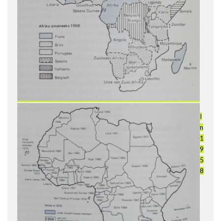
I
n
1
9
5
8