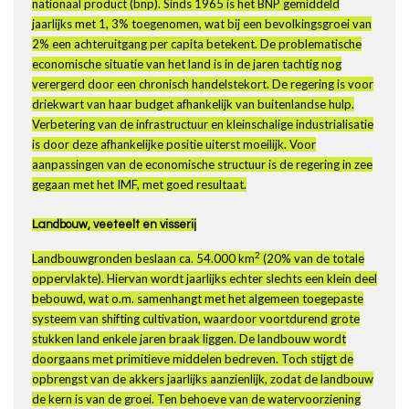
nationaal product (bnp). Sinds 1965 is het BNP gemiddeld
jaarlijks met 1, 3% toegenomen, wat bij een bevolkingsgroei van
2% een achteruitgang per capita betekent. De problematische
economische situatie van het land is in de jaren tachtig nog
verergerd door een chronisch handelstekort. De regering is voor
driekwart van haar budget afhankelijk van buitenlandse hulp.
Verbetering van de infrastructuur en kleinschalige industrialisatie
is door deze afhankelijke positie uiterst moeilijk. Voor
aanpassingen van de economische structuur is de regering in zee
gegaan met het IMF, met goed resultaat.
Landbouw, veeteelt en visserij
2
Landbouwgronden beslaan ca. 54.000 km
(20% van de totale
oppervlakte). Hiervan wordt jaarlijks echter slechts een klein deel
bebouwd, wat o.m. samenhangt met het algemeen toegepaste
systeem van shifting cultivation, waardoor voortdurend grote
stukken land enkele jaren braak liggen. De landbouw wordt
doorgaans met primitieve middelen bedreven. Toch stijgt de
opbrengst van de akkers jaarlijks aanzienlijk, zodat de landbouw
de kern is van de groei. Ten behoeve van de watervoorziening