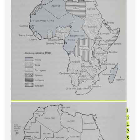
I
n
1
9
5