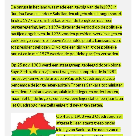
De onrust in het land was mede een gevolg van de in1973 in
Burkina Faso en andere Sahellanden uitgebroken hongersnood.
In okt. 1977 werd, in het kader van de terugkeer naar een
burgerregering, het uit 1974 daterende verbod op de politieke
partijen opgeheven. In 1978 vonden presidentsverkiezingen en
verkiezingen voor de nieuwe Assemblée plaats. Lamizana werd
tot president gekozen. Er volgde een tijd van grote politieke
onrust en in mei 1979 werden de politieke partijen verboden.
Op 25 nov. 1980 werd een staatsgreep gepleegd door kolonel
Saye Zerbo, die op zijn beurt wegens incompetentie in 1982
moest wijken voor de arts Jean-Baptiste Ouédraogo. Deze
benoemde de jonge legerkapitein Thomas Sankara tot minister-
president. Sankara was populair in het leger en onder boeren,
maar niet bij de hogere, conservatieve legerstaf en een jaar later
liet Ouédraogo hem zelfs enige tijd gevangen zetten.
Op 4 aug. 1983 werd Ouédraogo zelf
afgezet bij een staatsgreep onder
leiding van Sankara. De naam van de