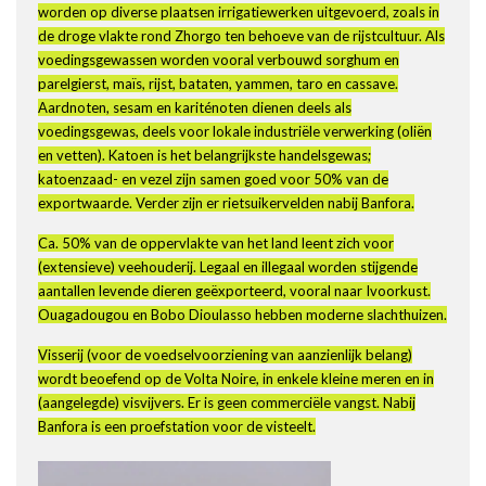
worden op diverse plaatsen irrigatiewerken uitgevoerd, zoals in
de droge vlakte rond Zhorgo ten behoeve van de rijstcultuur. Als
voedingsgewassen worden vooral verbouwd sorghum en
parelgierst, maïs, rijst, bataten, yammen, taro en cassave.
Aardnoten, sesam en kariténoten dienen deels als
voedingsgewas, deels voor lokale industriële verwerking (oliën
en vetten). Katoen is het belangrijkste handelsgewas;
katoenzaad- en vezel zijn samen goed voor 50% van de
exportwaarde. Verder zijn er rietsuikervelden nabij Banfora.
Ca. 50% van de oppervlakte van het land leent zich voor
(extensieve) veehouderij. Legaal en illegaal worden stijgende
aantallen levende dieren geëxporteerd, vooral naar Ivoorkust.
Ouagadougou en Bobo Dioulasso hebben moderne slachthuizen.
Visserij (voor de voedselvoorziening van aanzienlijk belang)
wordt beoefend op de Volta Noire, in enkele kleine meren en in
(aangelegde) visvijvers. Er is geen commerciële vangst. Nabij
Banfora is een proefstation voor de visteelt.