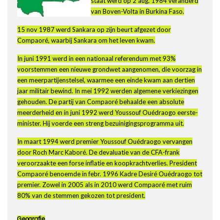
staat werd op 2 aug. 1984 veranderd
van Boven-Volta in Burkina Faso.
15 nov 1987 werd Sankara op zijn beurt afgezet door
Compaoré, waarbij Sankara om het leven kwam.
In juni 1991 werd in een nationaal referendum met 93%
voorstemmen een nieuwe grondwet aangenomen, die voorzag in
een meerpartijenstelsel, waarmee een einde kwam aan dertien
jaar militair bewind. In mei 1992 werden algemene verkiezingen
gehouden. De partij van Compaoré behaalde een absolute
meerderheid en in juni 1992 werd Youssouf Ouédraogo eerste-
minister. Hij voerde een streng bezuinigingsprogramma uit.
In maart 1994 werd premier Youssouf Ouédraogo vervangen
door Roch Marc Kaboré. De devaluatie van de CFA-frank
veroorzaakte een forse inflatie en koopkrachtverlies. President
Compaoré benoemde in febr. 1996 Kadre Desiré Ouédraogo tot
premier. Zowel in 2005 als in 2010 werd Compaoré met ruim
80% van de stemmen gekozen tot president.
Geografie