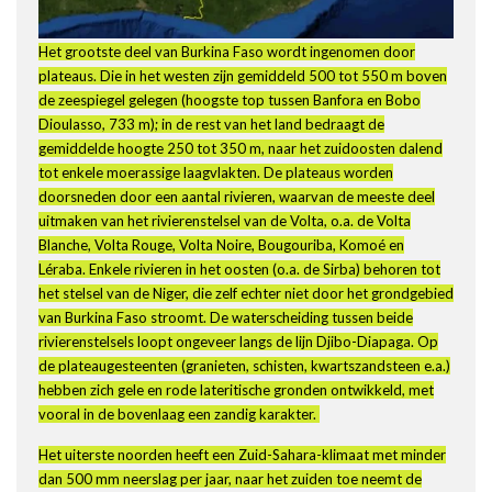
Het grootste deel van Burkina Faso wordt ingenomen door
plateaus. Die in het westen zijn gemiddeld 500 tot 550 m boven
de zeespiegel gelegen (hoogste top tussen Banfora en Bobo
Dioulasso, 733 m); in de rest van het land bedraagt de
gemiddelde hoogte 250 tot 350 m, naar het zuidoosten dalend
tot enkele moerassige laagvlakten. De plateaus worden
doorsneden door een aantal rivieren, waarvan de meeste deel
uitmaken van het rivierenstelsel van de Volta, o.a. de Volta
Blanche, Volta Rouge, Volta Noire, Bougouriba, Komoé en
Léraba. Enkele rivieren in het oosten (o.a. de Sirba) behoren tot
het stelsel van de Niger, die zelf echter niet door het grondgebied
van Burkina Faso stroomt. De waterscheiding tussen beide
rivierenstelsels loopt ongeveer langs de lijn Djibo-Diapaga. Op
de plateaugesteenten (granieten, schisten, kwartszandsteen e.a.)
hebben zich gele en rode lateritische gronden ontwikkeld, met
vooral in de bovenlaag een zandig karakter.
Het uiterste noorden heeft een Zuid-Sahara-klimaat met minder
dan 500 mm neerslag per jaar, naar het zuiden toe neemt de