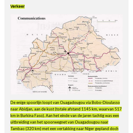
Verkeer
De enige spoorlijn loopt van Ouagadougou via Bobo-Dioulasso
naar Abidjan, aan de kust (totale afstand 1145 km, waarvan 517
km in Burkina Faso). Aan het einde van de jaren tachtig was een
uitbreiding van het spoorwegnet van Ouagadougou naar
Tambao (320 km) met een vertakking naar Niger gepland doch