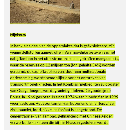
Mijnbouw
In het kleine deel van de oppervlakte dat is geëxploiteerd, zijn
weinig delfstoffen aangetroffen. Van mogelijke betekenis is het
nabij Tambao in het uiterste noorden aangetroffen mangaanerts,
waar de reserves op 12 miljoen ton (Mn-gehalte 54%) worden
geraamd; de exploitatie hiervan, door een multinationale
onderneming, wordt bemoeilijkt door het ontbreken van
transportmogelijkheden. In het Kombissirigebied, ten zuidoosten
van Ouagadougou, wordt graniet gedolven. De goudmijn te
Poura, in 1966 gesloten, is sinds 1974 weer in bedrijf en in 1999
weer gesloten. Het voorkomen van koper en diamanten, zilver,
zink, bauxiet, lood, nikkel en fosfaat is aangetoond. De
cementfabriek van Tambao, gefinancierd met Chinese gelden,
verwerkt de kalksteen die bij Tin Hrassan gedolven wordt.