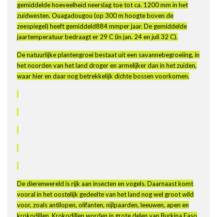
gemiddelde hoeveelheid neerslag toe tot ca. 1200 mm in het
zuidwesten. Ouagadougou (op 300 m hoogte boven de
zeespiegel) heeft gemiddeld884 mmper jaar. De gemiddelde
jaartemperatuur bedraagt er 29 C (in jan. 24 en juli 32 C).
De natuurlijke plantengroei bestaat uit een savannebegroeiing, in
het noorden van het land droger en armelijker dan in het zuiden,
waar hier en daar nog betrekkelijk dichte bossen voorkomen.
De dierenwereld is rijk aan insecten en vogels. Daarnaast komt
vooral in het oostelijk gedeelte van het land nog wel groot wild
voor, zoals antilopen, olifanten, nijlpaarden, leeuwen, apen en
krokodillen. Krokodillen worden in grote delen van Burkina Faso