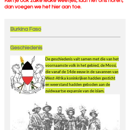
Ken je ook zulke leuke weetjes, laat het ons horen,
dan voegen we het hier aan toe.
Burkina Faso
Geschiedenis
De geschiedenis valt samen met die van het
voornaamste volk in het gebied, de Mossi,
die vanaf de 14de eeuw in de savannen van
West-Afrika koninkrijken hadden gesticht
en weerstand hadden geboden aan de
zuidwaartse expansie van de islam.