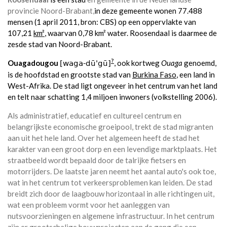
provincie Noord-Brabant
,
in deze gemeente wonen 77.488
mensen (1 april 2011, bron: CBS) op een oppervlakte van
107,21
km²
,
waarvan 0,78 km² water. Roosendaal is daarmee de
zesde stad van Noord-Brabant.
?
Ouagadougou
, ook kortweg
Ouaga
genoemd,
[waga-dū'gū]
is de hoofdstad en grootste stad van
Burkina Faso
, een land in
West-Afrika. De stad ligt ongeveer in het centrum van het land
en telt naar schatting 1,4 miljoen inwoners (volkstelling 2006).
Als administratief, educatief en cultureel centrum en
belangrijkste economische groeipool, trekt de stad migranten
aan uit het hele land. Over het algemeen heeft de stad het
karakter van een groot dorp en een levendige marktplaats. Het
straatbeeld wordt bepaald door de talrijke fietsers en
motorrijders. De laatste jaren neemt het aantal auto's ook toe,
wat in het centrum tot verkeersproblemen kan leiden. De stad
breidt zich door de laagbouw horizontaal in alle richtingen uit,
wat een probleem vormt voor het aanleggen van
nutsvoorzieningen en algemene infrastructuur. In het centrum
zijn er grootschalige bouwprojecten aan de gang die een