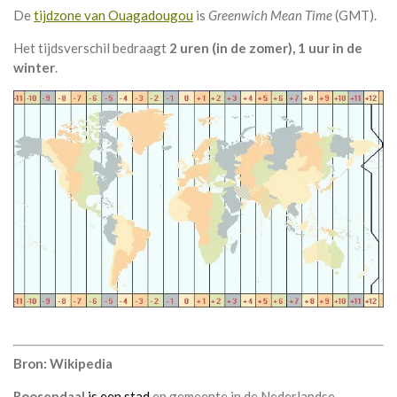
De
tijdzone van Ouagadougou
is
Greenwich Mean Time
(GMT).
Het tijdsverschil bedraagt
2 uren (in de zomer), 1 uur in de
winter
.
Bron: Wikipedia
Roosendaal
is een stad
en gemeente in de Nederlandse