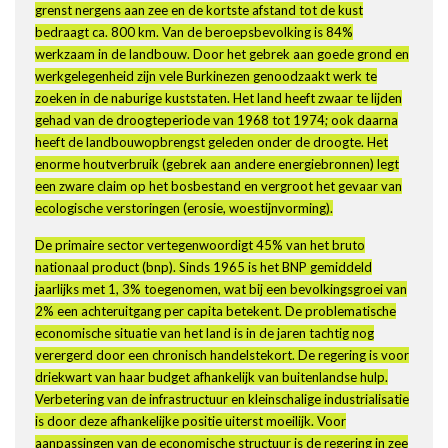
grenst nergens aan zee en de kortste afstand tot de kust
bedraagt ca. 800 km. Van de beroepsbevolking is 84%
werkzaam in de landbouw. Door het gebrek aan goede grond en
werkgelegenheid zijn vele Burkinezen genoodzaakt werk te
zoeken in de naburige kuststaten. Het land heeft zwaar te lijden
gehad van de droogteperiode van 1968 tot 1974; ook daarna
heeft de landbouwopbrengst geleden onder de droogte. Het
enorme houtverbruik (gebrek aan andere energiebronnen) legt
een zware claim op het bosbestand en vergroot het gevaar van
ecologische verstoringen (erosie, woestijnvorming).
De primaire sector vertegenwoordigt 45% van het bruto
nationaal product (bnp). Sinds 1965 is het BNP gemiddeld
jaarlijks met 1, 3% toegenomen, wat bij een bevolkingsgroei van
2% een achteruitgang per capita betekent. De problematische
economische situatie van het land is in de jaren tachtig nog
verergerd door een chronisch handelstekort. De regering is voor
driekwart van haar budget afhankelijk van buitenlandse hulp.
Verbetering van de infrastructuur en kleinschalige industrialisatie
is door deze afhankelijke positie uiterst moeilijk. Voor
aanpassingen van de economische structuur is de regering in zee