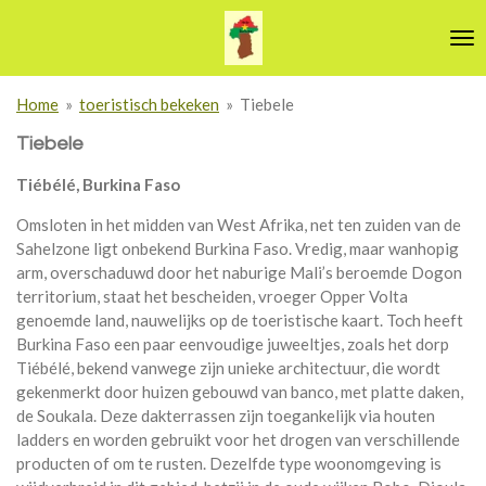
Ga
direct
naar
de
Home
»
toeristisch bekeken
»
Tiebele
hoofdinhoud
Tiebele
Tiébélé, Burkina Faso
Omsloten in het midden van West Afrika, net ten zuiden van de
Sahelzone ligt onbekend Burkina Faso. Vredig, maar wanhopig
arm, overschaduwd door het naburige Mali’s beroemde Dogon
territorium, staat het bescheiden, vroeger Opper Volta
genoemde land, nauwelijks op de toeristische kaart. Toch heeft
Burkina Faso een paar eenvoudige juweeltjes, zoals het dorp
Tiébélé, bekend vanwege zijn unieke architectuur, die wordt
gekenmerkt door huizen gebouwd van banco, met platte daken,
de Soukala. Deze dakterrassen zijn toegankelijk via houten
ladders en worden gebruikt voor het drogen van verschillende
producten of om te rusten. Dezelfde type woonomgeving is