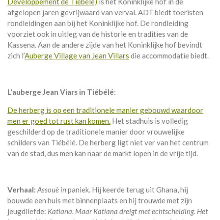
Développement de Tiébélé)
is het Koninklijke hof in de
afgelopen jaren gevrijwaard van verval. ADT biedt toeristen
rondleidingen aan bij het Koninklijke hof. De rondleiding
voorziet ook in uitleg van de historie en tradities van de
Kassena. Aan de andere zijde van het Koninklijke hof bevindt
zich l’
Auberge Village van Jean Villars
die accommodatie biedt.
L'auberge Jean Viars in Tiébélé
:
De herberg is op een traditionele manier gebouwd waardoor
men er goed tot rust kan komen.
Het stadhuis is volledig
geschilderd op de traditionele manier door vrouwelijke
schilders van Tiébélé. De herberg ligt niet ver van het centrum
van de stad, dus men kan naar de markt lopen in de vrije tijd.
Verhaal:
Assouè in
paniek. Hij keerde terug uit Ghana, hij
bouwde een huis met binnenplaats en hij trouwde met zijn
jeugdliefde:
Katiana. Maar Katiana dreigt met echtscheiding. Het