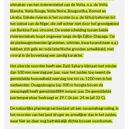
uitmaken van het rivierenstelsel van de Volta, o.a. de Volta
Blanche, Volta Rouge, Volta Noire, Bougouriba, Komoé en
Léraba. Enkele rivieren in het oosten (o.a. de Sirba) behoren tot
het stelsel van de Niger, die zelf echter niet door het grondgebied
van Burkina Faso stroomt. De waterscheiding tussen beide
rivierenstelsels loopt ongeveer langs de lijn Djibo-Diapaga. Op
de plateaugesteenten (granieten, schisten, kwartszandsteen e.a.)
hebben zich gele en rode lateritische gronden ontwikkeld, met
vooral in de bovenlaag een zandig karakter.
Het uiterste noorden heeft een Zuid-Sahara-klimaat met minder
dan 500 mm neerslag per jaar, naar het zuiden toe neemt de
gemiddelde hoeveelheid neerslag toe tot ca. 1200 mm in het
zuidwesten. Ouagadougou (op 300 m hoogte boven de
zeespiegel) heeft gemiddeld884 mmper jaar. De gemiddelde
jaartemperatuur bedraagt er 29 C (in jan. 24 en juli 32 C).
De natuurlijke plantengroei bestaat uit een savannebegroeiing, in
het noorden van het land droger en armelijker dan in het zuiden,
waar hier en daar nog betrekkelijk dichte bossen voorkomen.