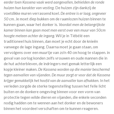
eerder toen Kassena vaak werd aangevallen, behielden de ronde
huizen hun karakter van vesting.
De huizen zijn dankzij de
voetdikke muren verrassend koel.
De entree is er laag, ongeveer
50 cm.
Je moet diep bukken om de raamlozen huizen binnen te
kunnen gaan, waar het donker is.
Voordat men de belangrijkste
kamer binnen kan gaan moet men eerst over een muur van 50cm
hoogte meteen achter de ingang.
Wil je in Tiébélé een
traditioneel huis binnen, dan moet je echt door de knieën
vanwege de lage ingang. Daarna moet je gaan staan, om
vervolgens over een muurtje van zo'n 40 cm hoog te stappen. in
geval van oorlog konden zelfs vrouwen en oude mannen die in
de hut achterbleven, de indringers met gemak letterlijk een
kopje kleiner maken.
De Kassena worden op die manier beschermd
tegen aanvallen van vijanden. De muur zorgt er voor dat de Kassena
krijger gemakkelijk het hoofd van de aanvaller kan afhakken.
In het
verleden zorgde de sterke tegenstelling tussen het felle licht
buiten en de donkere omgeving binnen voor een vorm van
protectie tegen wilde dieren en vijanden, die enkele seconden
nodig hadden om te wennen aan het donker en de bewoners
binnen het voordeel verschaften om te kunnen reageren.