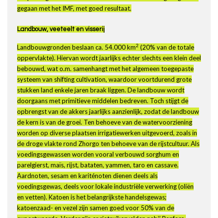
gegaan met het IMF, met goed resultaat.
Landbouw, veeteelt en visserij
2
Landbouwgronden beslaan ca. 54.000 km
(20% van de totale
oppervlakte). Hiervan wordt jaarlijks echter slechts een klein deel
bebouwd, wat o.m. samenhangt met het algemeen toegepaste
systeem van shifting cultivation, waardoor voortdurend grote
stukken land enkele jaren braak liggen. De landbouw wordt
doorgaans met primitieve middelen bedreven. Toch stijgt de
opbrengst van de akkers jaarlijks aanzienlijk, zodat de landbouw
de kern is van de groei. Ten behoeve van de watervoorziening
worden op diverse plaatsen irrigatiewerken uitgevoerd, zoals in
de droge vlakte rond Zhorgo ten behoeve van de rijstcultuur. Als
voedingsgewassen worden vooral verbouwd sorghum en
parelgierst, maïs, rijst, bataten, yammen, taro en cassave.
Aardnoten, sesam en kariténoten dienen deels als
voedingsgewas, deels voor lokale industriële verwerking (oliën
en vetten). Katoen is het belangrijkste handelsgewas;
katoenzaad- en vezel zijn samen goed voor 50% van de