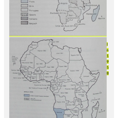
I
n
1
9
5
8