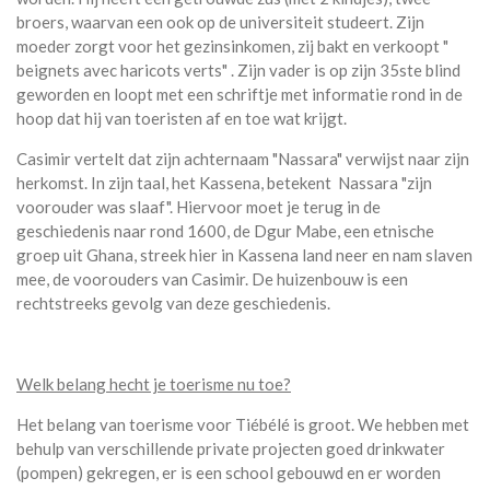
broers, waarvan een ook op de universiteit studeert. Zijn
moeder zorgt voor het gezinsinkomen, zij bakt en verkoopt "
beignets avec haricots verts" . Zijn vader is op zijn 35ste blind
geworden en loopt met een schriftje met informatie rond in de
hoop dat hij van toeristen af en toe wat krijgt.
Casimir vertelt dat zijn achternaam "Nassara" verwijst naar zijn
herkomst. In zijn taal, het Kassena, betekent Nassara "zijn
voorouder was slaaf". Hiervoor moet je terug in de
geschiedenis naar rond 1600, de Dgur Mabe, een etnische
groep uit Ghana, streek hier in Kassena land neer en nam slaven
mee, de voorouders van Casimir. De huizenbouw is een
rechtstreeks gevolg van deze geschiedenis.
Welk belang hecht je toerisme nu toe?
Het belang van toerisme voor Tiébélé is groot. We hebben met
behulp van verschillende private projecten goed drinkwater
(pompen) gekregen, er is een school gebouwd en er worden