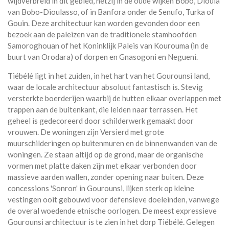
wijdverbreid in dit gebied, hetzij in de oude wijken Bobo, Dioula
van Bobo-Dioulasso, of in Banfora onder de Senufo, Turka of
Gouin. Deze architectuur kan worden gevonden door een
bezoek aan de paleizen van de traditionele stamhoofden
Samoroghouan of het Koninklijk Paleis van Kourouma (in de
buurt van Orodara) of dorpen en Gnasogoni en Negueni.
Tiébélé ligt in het zuiden, in het hart van het Gourounsi land,
waar de locale architectuur absoluut fantastisch is. Stevig
versterkte boerderijen waarbij de hutten elkaar overlappen met
trappen aan de buitenkant, die leiden naar terrassen. Het
geheel is gedecoreerd door schilderwerk gemaakt door
vrouwen. De woningen zijn Versierd met grote
muurschilderingen op buitenmuren en de binnenwanden van de
woningen. Ze staan altijd op de grond, maar de organische
vormen met platte daken zijn met elkaar verbonden door
massieve aarden wallen, zonder opening naar buiten. Deze
concessions 'Sonron' in Gourounsi, lijken sterk op kleine
vestingen ooit gebouwd voor defensieve doeleinden, vanwege
de overal woedende etnische oorlogen. De meest expressieve
Gourounsi architectuur is te zien in het dorp Tiébélé. Gelegen