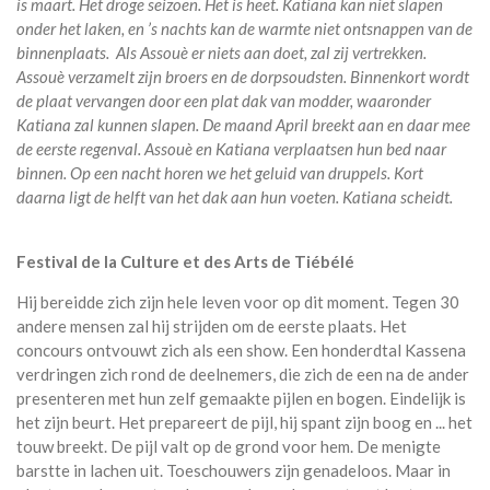
is maart. Het droge seizoen. Het is heet. Katiana kan niet slapen
onder het laken, en ’s nachts kan de warmte niet ontsnappen van de
binnenplaats. Als Assouè er niets aan doet, zal zij vertrekken.
Assouè verzamelt zijn broers en de dorpsoudsten.
Binnenkort wordt
de plaat vervangen door een plat dak van modder, waaronder
Katiana zal kunnen slapen. De maand April breekt aan en daar mee
de eerste regenval. Assouè en Katiana verplaatsen hun bed naar
binnen. Op een nacht horen we het geluid van druppels. Kort
daarna ligt de helft van het dak aan hun voeten. Katiana scheidt.
Festival de la Culture et des Arts de Tiébélé
Hij bereidde zich zijn hele leven voor op dit moment. Tegen 30
andere mensen zal hij strijden om de eerste plaats. Het
concours ontvouwt zich als een show. Een honderdtal Kassena
verdringen zich rond de deelnemers, die zich de een na de ander
presenteren met hun zelf gemaakte pijlen en bogen. Eindelijk is
het zijn beurt. Het prepareert de pijl, hij spant zijn boog en ... het
touw breekt. De pijl valt op de grond voor hem. De menigte
barstte in lachen uit. Toeschouwers zijn genadeloos. Maar in