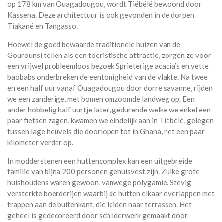
op 178 km van Ouagadougou, wordt Tiébélé bewoond door
Kassena. Deze architectuur is ook gevonden in de dorpen
Tiakané en Tangasso.
Hoewel de goed bewaarde traditionele huizen van de
Gourounsi tellen als een toeristische attractie, zorgen ze voor
een vrijwel probleemloos bezoek Sprieterige acacia’s en vette
baobabs onderbreken de eentonigheid van de vlakte. Na twee
en een half uur vanaf Ouagadougou door dorre savanne, rijden
we een zanderige, met bomen omzoomde landweg op. Een
ander hobbelig half uurtje later, gedurende welke we enkel een
paar fietsen zagen, kwamen we eindelijk aan in Tiébélé, gelegen
tussen lage heuvels die doorlopen tot in Ghana, net een paar
kilometer verder op.
In modderstenen een huttencomplex kan een uitgebreide
familie van bijna 200 personen gehuisvest zijn. Zulke grote
huishoudens waren gewoon, vanwege polygamie. Stevig
versterkte boerderijen waarbij de hutten elkaar overlappen met
trappen aan de buitenkant, die leiden naar terrassen. Het
geheel is gedecoreerd door schilderwerk gemaakt door