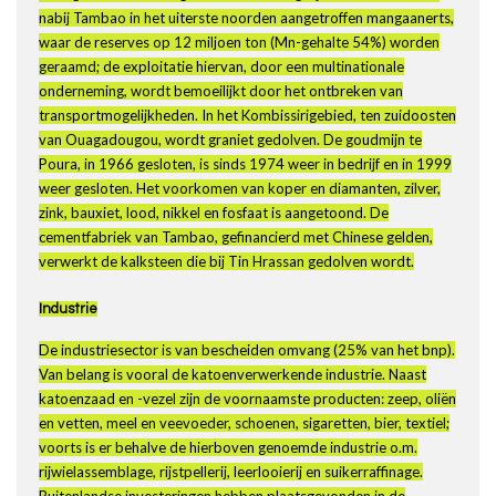
nabij Tambao in het uiterste noorden aangetroffen mangaanerts,
waar de reserves op 12 miljoen ton (Mn-gehalte 54%) worden
geraamd; de exploitatie hiervan, door een multinationale
onderneming, wordt bemoeilijkt door het ontbreken van
transportmogelijkheden. In het Kombissirigebied, ten zuidoosten
van Ouagadougou, wordt graniet gedolven. De goudmijn te
Poura, in 1966 gesloten, is sinds 1974 weer in bedrijf en in 1999
weer gesloten. Het voorkomen van koper en diamanten, zilver,
zink, bauxiet, lood, nikkel en fosfaat is aangetoond. De
cementfabriek van Tambao, gefinancierd met Chinese gelden,
verwerkt de kalksteen die bij Tin Hrassan gedolven wordt.
Industrie
De industriesector is van bescheiden omvang (25% van het bnp).
Van belang is vooral de katoenverwerkende industrie. Naast
katoenzaad en -vezel zijn de voornaamste producten: zeep, oliën
en vetten, meel en veevoeder, schoenen, sigaretten, bier, textiel;
voorts is er behalve de hierboven genoemde industrie o.m.
rijwielassemblage, rijstpellerij, leerlooierij en suikerraffinage.