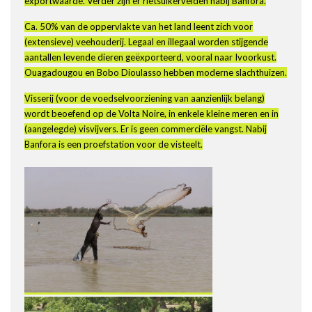
exportwaarde. Verder zijn er rietsuikervelden nabij Banfora.
Ca. 50% van de oppervlakte van het land leent zich voor
(extensieve) veehouderij. Legaal en illegaal worden stijgende
aantallen levende dieren geëxporteerd, vooral naar Ivoorkust.
Ouagadougou en Bobo Dioulasso hebben moderne slachthuizen.
Visserij (voor de voedselvoorziening van aanzienlijk belang)
wordt beoefend op de Volta Noire, in enkele kleine meren en in
(aangelegde) visvijvers. Er is geen commerciële vangst. Nabij
Banfora is een proefstation voor de visteelt.