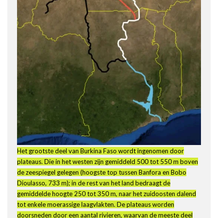
Het grootste deel van Burkina Faso wordt ingenomen door
plateaus. Die in het westen zijn gemiddeld 500 tot 550 m boven
de zeespiegel gelegen (hoogste top tussen Banfora en Bobo
Dioulasso, 733 m); in de rest van het land bedraagt de
gemiddelde hoogte 250 tot 350 m, naar het zuidoosten dalend
tot enkele moerassige laagvlakten. De plateaus worden
doorsneden door een aantal rivieren, waarvan de meeste deel