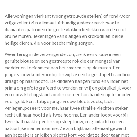
Alle woningen vierkant (voor getrouwde stellen) of rond (voor
vrijgezellen) zijn allemaal uitbundig gedecoreerd: zwarte
diamanten patronen die grote vlakken bedekken van de rood-
bruine muren. Tekeningen van slangen en krokodillen, beide
heilige dieren, die voor bescherming zorgen.
Weer terug in de verzengende zon, zie ik een vrouw in een
geruite blouse en een gestreepte rok die een mengsel van
modder en koeienmest aan het smeren is op de muren. Een
jonge vrouw komt voorbij, terwijl ze een hoge stapel brandhout
draagt op haar hoofd. De kinderen hangen rond en vinden het
prima om gefotografeerd te worden en vrij ongebruikelijk voor
een ontwikkelingsland zonder meteen hun handen op te houden
voor geld. Een statige jonge vrouw, blootsvoets, lacht
verlegen, poseert voor me, haar twee strakke vlechten steken
recht uit haar hoofd als twee hoorns. Een ander loopt voorbij,
twee half naakte peuters op sleeptouw, en glimlacht op een
natuurlijke manier naar me. Ze zijn blijkbaar allemaal gewend
aan bezoekers en kijken slechts kort voordat ze doorgaan met