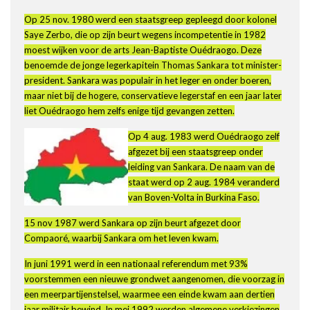
Op 25 nov. 1980 werd een staatsgreep gepleegd door kolonel
Saye Zerbo, die op zijn beurt wegens incompetentie in 1982
moest wijken voor de arts Jean-Baptiste Ouédraogo. Deze
benoemde de jonge legerkapitein Thomas Sankara tot minister-
president. Sankara was populair in het leger en onder boeren,
maar niet bij de hogere, conservatieve legerstaf en een jaar later
liet Ouédraogo hem zelfs enige tijd gevangen zetten.
Op 4 aug. 1983 werd Ouédraogo zelf
afgezet bij een staatsgreep onder
leiding van Sankara. De naam van de
staat werd op 2 aug. 1984 veranderd
van Boven-Volta in Burkina Faso.
15 nov 1987 werd Sankara op zijn beurt afgezet door
Compaoré, waarbij Sankara om het leven kwam.
In juni 1991 werd in een nationaal referendum met 93%
voorstemmen een nieuwe grondwet aangenomen, die voorzag in
een meerpartijenstelsel, waarmee een einde kwam aan dertien
jaar militair bewind. In mei 1992 werden algemene verkiezingen