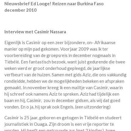
Nieuwsbrief Ed Looge! Reizen naar Burkina Faso
december 2010
Interview met Casimir Nassara
Eigenlijk is Casimir op een zeer bijzondere, on- Afrikaanse
manier op mijn pad gekomen. Voorjaar 2009 was ik ter
voorbereiding van de groepsreis in december nogmaals in
Tiébélé. Een fantastisch bezoek, want juist gedurende die twee
weken werd er groot onderhoud gepleegd, de jaarlijkse
verfbeurt van de huizen. Samen met gids Aziz, die ons vakkundig
rondleidde, hebben we de mogelijkheden bekeken en afspraken
gemaakt. In november kreeg ik een mailtje van Casimir, waarin
hij schreef ook namens Aziz te spreken. Aziz had tijdelijk een
baan en hij, Casimir, zou in december gidsen, als wij dat goed
vonden. En o ja, hij sprak ook Engels. (een uitzondering)
Casimir is 25 jaar, geboren en getogen in Tiébélé en studeert
journalistiek in Ouaga. Zijn droom is een vrije reporter te
worden. Hij heeft een getrouwde zus (met 2 kindjes), twee