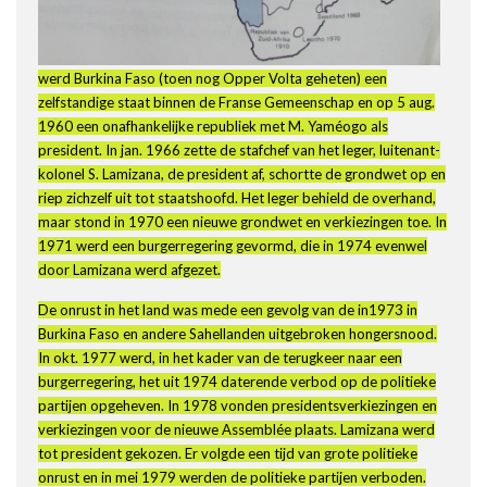
werd Burkina Faso (toen nog Opper Volta geheten) een
zelfstandige staat binnen de Franse Gemeenschap en op 5 aug.
1960 een onafhankelijke republiek met M. Yaméogo als
president. In jan. 1966 zette de stafchef van het leger, luitenant-
kolonel S. Lamizana, de president af, schortte de grondwet op en
riep zichzelf uit tot staatshoofd. Het leger behield de overhand,
maar stond in 1970 een nieuwe grondwet en verkiezingen toe. In
1971 werd een burgerregering gevormd, die in 1974 evenwel
door Lamizana werd afgezet.
De onrust in het land was mede een gevolg van de in1973 in
Burkina Faso en andere Sahellanden uitgebroken hongersnood.
In okt. 1977 werd, in het kader van de terugkeer naar een
burgerregering, het uit 1974 daterende verbod op de politieke
partijen opgeheven. In 1978 vonden presidentsverkiezingen en
verkiezingen voor de nieuwe Assemblée plaats. Lamizana werd
tot president gekozen. Er volgde een tijd van grote politieke
onrust en in mei 1979 werden de politieke partijen verboden.