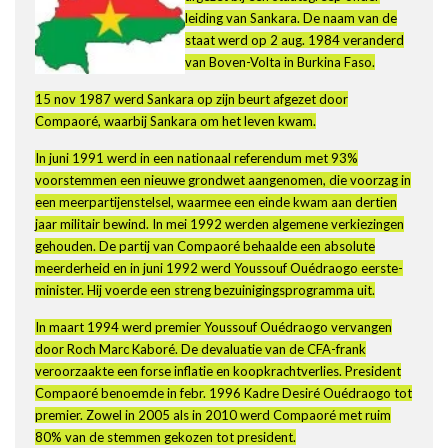
leiding van Sankara. De naam van de
staat werd op 2 aug. 1984 veranderd
van Boven-Volta in Burkina Faso.
15 nov 1987 werd Sankara op zijn beurt afgezet door
Compaoré, waarbij Sankara om het leven kwam.
In juni 1991 werd in een nationaal referendum met 93%
voorstemmen een nieuwe grondwet aangenomen, die voorzag in
een meerpartijenstelsel, waarmee een einde kwam aan dertien
jaar militair bewind. In mei 1992 werden algemene verkiezingen
gehouden. De partij van Compaoré behaalde een absolute
meerderheid en in juni 1992 werd Youssouf Ouédraogo eerste-
minister. Hij voerde een streng bezuinigingsprogramma uit.
In maart 1994 werd premier Youssouf Ouédraogo vervangen
door Roch Marc Kaboré. De devaluatie van de CFA-frank
veroorzaakte een forse inflatie en koopkrachtverlies. President
Compaoré benoemde in febr. 1996 Kadre Desiré Ouédraogo tot
premier. Zowel in 2005 als in 2010 werd Compaoré met ruim
80% van de stemmen gekozen tot president.