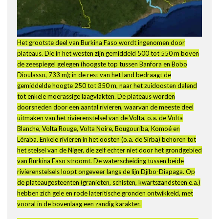
Het grootste deel van Burkina Faso wordt ingenomen door
plateaus. Die in het westen zijn gemiddeld 500 tot 550 m boven
de zeespiegel gelegen (hoogste top tussen Banfora en Bobo
Dioulasso, 733 m); in de rest van het land bedraagt de
gemiddelde hoogte 250 tot 350 m, naar het zuidoosten dalend
tot enkele moerassige laagvlakten. De plateaus worden
doorsneden door een aantal rivieren, waarvan de meeste deel
uitmaken van het rivierenstelsel van de Volta, o.a. de Volta
Blanche, Volta Rouge, Volta Noire, Bougouriba, Komoé en
Léraba. Enkele rivieren in het oosten (o.a. de Sirba) behoren tot
het stelsel van de Niger, die zelf echter niet door het grondgebied
van Burkina Faso stroomt. De waterscheiding tussen beide
rivierenstelsels loopt ongeveer langs de lijn Djibo-Diapaga. Op
de plateaugesteenten (granieten, schisten, kwartszandsteen e.a.)
hebben zich gele en rode lateritische gronden ontwikkeld, met
vooral in de bovenlaag een zandig karakter.