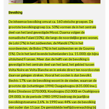
Bevolking
De inheemse bevolking omvat ca. 160 etnische groepen. De
grootste bevolkingsgroep (ca. 50%) vormen de in het centrale
deel van het land gevestigde Mossi. Daarna volgen de
nomadische Fulani (10%), die langs de noordelijke grens wonen,
de Lobi (7%) in het zuidwesten, de Mandé (7%) in het
noordwesten, de Bobo (7%) in het zuidwesten en de Gourma
(5%). De in het land levende buitenlanders (ca. 15.000) zijn bijna
uitsluitend Fransen. Meer dan de helft van de bevolking is
gevestigd in het centrale deel van het land, het gebied tussen
Volta Noire en Volta Blanche en in enkele direct ten noordoosten
daarvan gelegen streken. Vooral het oosten is dun bevolkt.
Slechts 17% van de bevolking woont in de steden, waarvan de
grootste zijn (schattingen 1994) Ouagadougou (635.000 inw.),
Bobo Dioulasso (270.000), Koudougou (52.000) en Ouahigouya
(39.000). In de periode 1980-1992 bedroeg de jaarlijkse
bevolkingstoename 2,6%. In 1990 was 44% van de bevolking
niet ouder dan 15 jaar. De gemiddelde leeftijdsverwachting bij