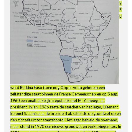
9
5
8
werd Burkina Faso (toen nog Opper Volta geheten) een
zelfstandige staat binnen de Franse Gemeenschap en op 5 aug.
1960 een onafhankelijke republiek met M. Yaméogo als
president. In jan. 1966 zette de stafchef van het leger, luitenant-
kolonel S. Lamizana, de president af, schortte de grondwet op en
riep zichzelf uit tot staatshoofd. Het leger behield de overhand,
maar stond in 1970 een nieuwe grondwet en verkiezingen toe. In