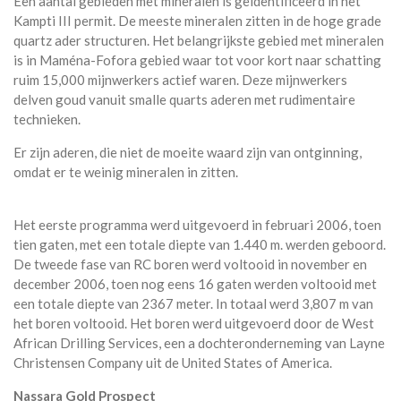
Een aantal gebieden met mineralen is geïdentificeerd in het
Kampti III permit. De meeste mineralen zitten in de hoge grade
quartz ader structuren. Het belangrijkste gebied met mineralen
is in Maména-Fofora gebied waar tot voor kort naar schatting
ruim 15,000 mijnwerkers actief waren. Deze mijnwerkers
delven goud vanuit smalle quarts aderen met rudimentaire
technieken.
Er zijn aderen, die niet de moeite waard zijn van ontginning,
omdat er te weinig mineralen in zitten.
Het eerste programma werd uitgevoerd in februari 2006, toen
tien gaten, met een totale diepte van 1.440 m. werden geboord.
De tweede fase van RC boren werd voltooid in november en
december 2006, toen nog eens 16 gaten werden voltooid met
een totale diepte van 2367 meter. In totaal werd 3,807 m van
het boren voltooid. Het boren werd uitgevoerd door de West
African Drilling Services, een a dochteronderneming van Layne
Christensen Company uit de United States of America.
Nassara Gold Prospect