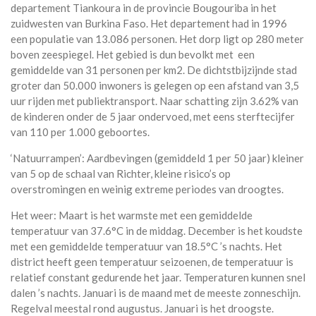
departement Tiankoura in de provincie Bougouriba in het
zuidwesten van Burkina Faso. Het departement had in 1996
een populatie van 13.086 personen. Het dorp ligt op 280 meter
boven zeespiegel. Het gebied is dun bevolkt met een
gemiddelde van 31 personen per km2. De dichtstbijzijnde stad
groter dan 50.000 inwoners is gelegen op een afstand van 3,5
uur rijden met publiektransport. Naar schatting zijn 3.62% van
de kinderen onder de 5 jaar ondervoed, met eens sterftecijfer
van 110 per 1.000 geboortes.
‘Natuurrampen’: Aardbevingen (gemiddeld 1 per 50 jaar) kleiner
van 5 op de schaal van Richter, kleine risico’s op
overstromingen en weinig extreme periodes van droogtes.
Het weer: Maart is het warmste met een gemiddelde
temperatuur van 37.6°C in de middag. December is het koudste
met een gemiddelde temperatuur van 18.5°C ’s nachts. Het
district heeft geen temperatuur seizoenen, de temperatuur is
relatief constant gedurende het jaar. Temperaturen kunnen snel
dalen ’s nachts. Januari is de maand met de meeste zonneschijn.
Regelval meestal rond augustus. Januari is het droogste.