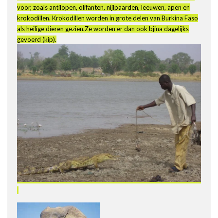
voor, zoals antilopen, olifanten, nijlpaarden, leeuwen, apen en
krokodillen. Krokodillen worden in grote delen van Burkina Faso
als heilige dieren gezien.Ze worden er dan ook bjina dagelijks
gevoerd (kip).