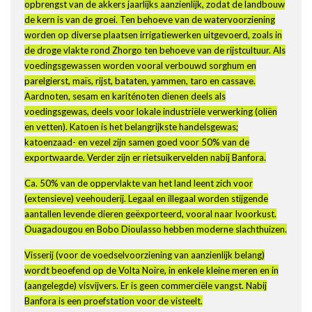
opbrengst van de akkers jaarlijks aanzienlijk, zodat de landbouw
de kern is van de groei. Ten behoeve van de watervoorziening
worden op diverse plaatsen irrigatiewerken uitgevoerd, zoals in
de droge vlakte rond Zhorgo ten behoeve van de rijstcultuur. Als
voedingsgewassen worden vooral verbouwd sorghum en
parelgierst, maïs, rijst, bataten, yammen, taro en cassave.
Aardnoten, sesam en kariténoten dienen deels als
voedingsgewas, deels voor lokale industriële verwerking (oliën
en vetten). Katoen is het belangrijkste handelsgewas;
katoenzaad- en vezel zijn samen goed voor 50% van de
exportwaarde. Verder zijn er rietsuikervelden nabij Banfora.
Ca. 50% van de oppervlakte van het land leent zich voor
(extensieve) veehouderij. Legaal en illegaal worden stijgende
aantallen levende dieren geëxporteerd, vooral naar Ivoorkust.
Ouagadougou en Bobo Dioulasso hebben moderne slachthuizen.
Visserij (voor de voedselvoorziening van aanzienlijk belang)
wordt beoefend op de Volta Noire, in enkele kleine meren en in
(aangelegde) visvijvers. Er is geen commerciële vangst. Nabij
Banfora is een proefstation voor de visteelt.