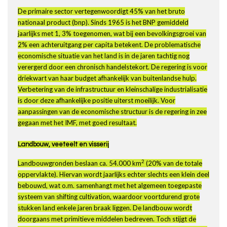
De primaire sector vertegenwoordigt 45% van het bruto
nationaal product (bnp). Sinds 1965 is het BNP gemiddeld
jaarlijks met 1, 3% toegenomen, wat bij een bevolkingsgroei van
2% een achteruitgang per capita betekent. De problematische
economische situatie van het land is in de jaren tachtig nog
verergerd door een chronisch handelstekort. De regering is voor
driekwart van haar budget afhankelijk van buitenlandse hulp.
Verbetering van de infrastructuur en kleinschalige industrialisatie
is door deze afhankelijke positie uiterst moeilijk. Voor
aanpassingen van de economische structuur is de regering in zee
gegaan met het IMF, met goed resultaat.
Landbouw, veeteelt en visserij
2
Landbouwgronden beslaan ca. 54.000 km
(20% van de totale
oppervlakte). Hiervan wordt jaarlijks echter slechts een klein deel
bebouwd, wat o.m. samenhangt met het algemeen toegepaste
systeem van shifting cultivation, waardoor voortdurend grote
stukken land enkele jaren braak liggen. De landbouw wordt
doorgaans met primitieve middelen bedreven. Toch stijgt de